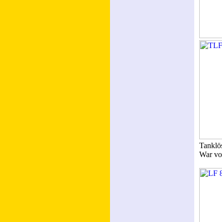
Tanklö
War vo