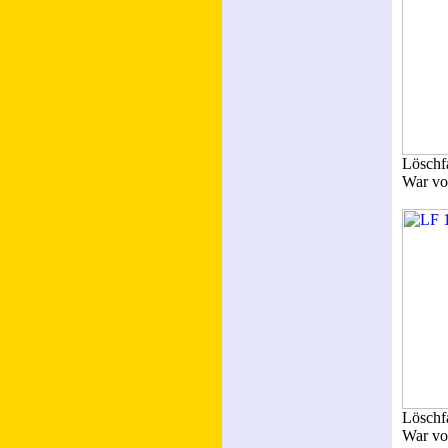
Löschf
War vo
Löschf
War vo