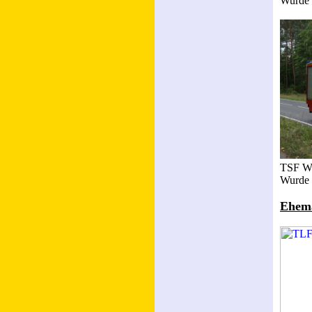
Wurde O
TSF W
Wurde i
Ehema