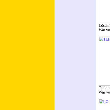
Löschf
War vo
Tanklö
War vo