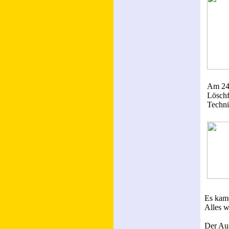
Am 24.
Löschf
Techni
Es kame
Alles w
Der Aus