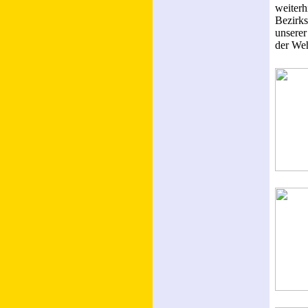
weiterh
Bezirks
unserer
der Weh