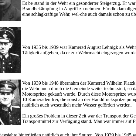
Es be-stand in der Wehr ein gesonderter Steigerzug. Er war 
Brandbekämpfung in Angriff zu nehmen. Für die damaligen 
eine schlagkräftige Wehr, wel-che auch damals schon zu übe
Von 1935 bis 1939 war Kamerad August Lehnigk als Wehrlei
Tätigkeit aufgeben, da er zur Wehrmacht eingezogen wurde
Von 1939 bis 1948 übernahm der Kamerad Wilhelm Platzk d
die Wehr auch durch die Gemeinde weiter techni-siert, so d
Motorspritze gekauft wurde. Durch diese Motorspritze wurde
10 Kameraden frei, die sonst an der Handdruckspritze pu
natürlich auch wesentlich mehr Wasser gefördert werden.
Ein großes Problem in dieser Zeit war der Transport der Ger
Transportmittel zur Verfügung stand. Man war immer auf F
iegsjahre hinterließen natürlich auch ihre Spuren. Von 1939 bis 1945