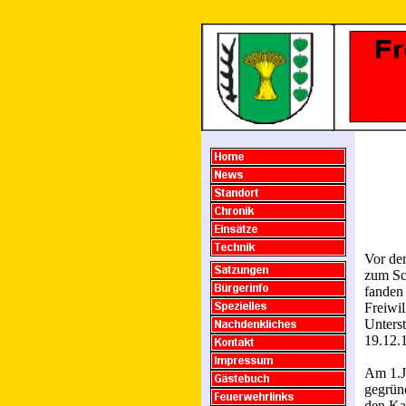
Vor der
zum Sch
fanden
Freiwi
Unters
19.12.1
Am 1.J
gegründ
den Ka