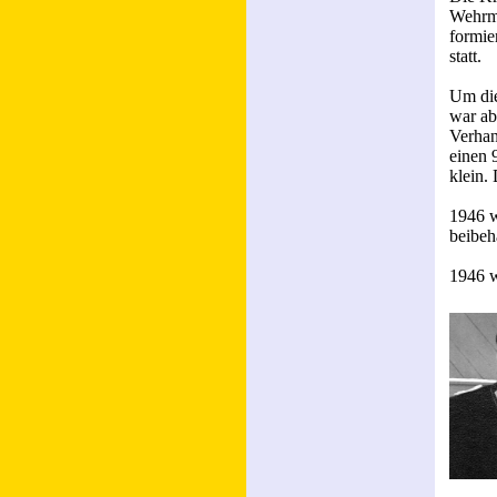
Wehrma
formie
statt.
Um die
war ab
Verhan
einen 
klein.
1946 w
beibeh
1946 w