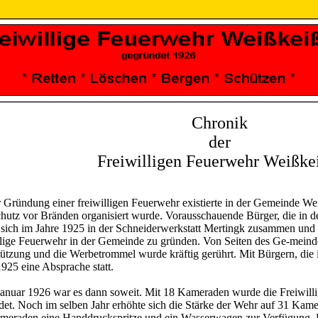
Chronik
der
Freiwilligen Feuerwehr Weißke
 Gründung einer freiwilligen Feuerwehr existierte in der Gemeinde Wei
utz vor Bränden organisiert wurde. Vorausschauende Bürger, die in de
 sich im Jahre 1925 in der Schneiderwerkstatt Mertingk zusammen und e
llige Feuerwehr in der Gemeinde zu gründen. Von Seiten des Ge-meinder
tützung und die Werbetrommel wurde kräftig gerührt. Mit Bürgern, die
925 eine Absprache statt.
anuar 1926 war es dann soweit. Mit 18 Kameraden wurde die Freiwill
et. Noch im selben Jahr erhöhte sich die Stärke der Wehr auf 31 Kame
meraden eine Handdruckspritze und ein Wasserwagen zur Verfügung. 